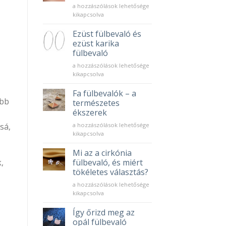
5
a hozzászólások lehetősége
érv
kikapcsolva
az
arany
Ezüst fülbevaló és
karika
ezüst karika
fülbevaló
fülbevaló
mellett
Ezüst
bejegyzéshez
a hozzászólások lehetősége
fülbevaló
kikapcsolva
és
ezüst
Fa fülbevalók – a
karika
ebb
természetes
fülbevaló
ékszerek
bejegyzéshez
Fa
a hozzászólások lehetősége
sá,
fülbevalók
kikapcsolva
–
a
Mi az a cirkónia
természetes
fülbevaló, és miért
,
ékszerek
tökéletes választás?
bejegyzéshez
Mi
a hozzászólások lehetősége
az
kikapcsolva
a
cirkónia
Így őrizd meg az
fülbevaló,
opál fülbevaló