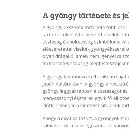
A gyöngy története és je
A gyöngy ékszerek története több ezer 
tartották őket. A természetben előford
tisztaság és bölcsesség szimbólumaivá 
előszeretettel viselték gyöngyékszereik
olyan drágakő, amely nem igényel csiszol
természetes szépség megtestesítőjeként
A gyöngy különböző kultúrákban sajátos 
japán kultúrákban, a gyöngy a hosszú él
gyöngy leggyakrabban a tisztaságot és a
menyasszonyi ékszerek egyik fő alkotó
időtlen elegancia megtestesítőjének tart
Ahogy a divat változott, a gyöngyöket e
fülbevalótól kezdve egészen a látványo