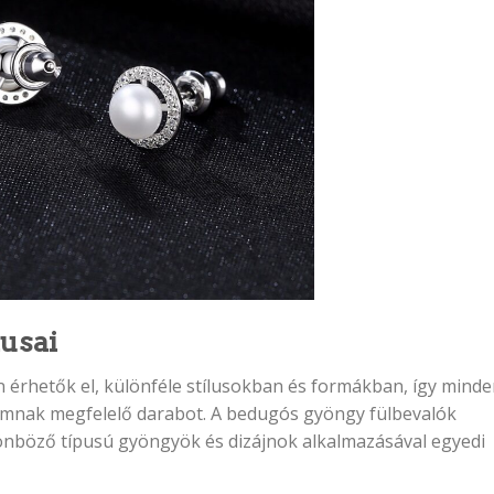
lusai
 érhetők el, különféle stílusokban és formákban, így minde
alomnak megfelelő darabot. A bedugós gyöngy fülbevalók
önböző típusú gyöngyök és dizájnok alkalmazásával egyedi