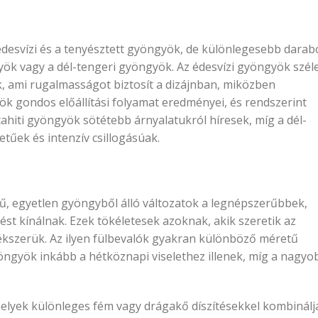
desvízi és a tenyésztett gyöngyök, de különlegesebb darab
gyök vagy a dél-tengeri gyöngyök. Az édesvízi gyöngyök szél
k, ami rugalmasságot biztosít a dizájnban, miközben
ök gondos előállítási folyamat eredményei, és rendszerint
tahiti gyöngyök sötétebb árnyalatukról híresek, míg a dél-
tűek és intenzív csillogásúak.
ű, egyetlen gyöngyből álló változatok a legnépszerűbbek,
ést kínálnak. Ezek tökéletesek azoknak, akik szeretik az
 ékszerük. Az ilyen fülbevalók gyakran különböző méretű
öngyök inkább a hétköznapi viselethez illenek, míg a nagyo
elyek különleges fém vagy drágakő díszítésekkel kombinálj