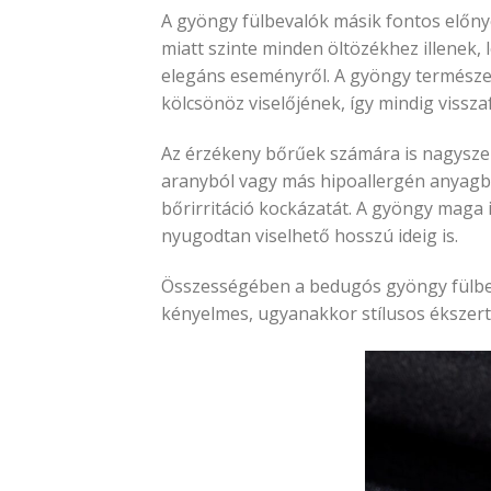
A gyöngy fülbevalók másik fontos előnye,
miatt szinte minden öltözékhez illenek, 
elegáns eseményről. A gyöngy természet
kölcsönöz viselőjének, így mindig vissza
Az érzékeny bőrűek számára is nagysze
aranyból vagy más hipoallergén anyagból
bőrirritáció kockázatát. A gyöngy maga 
nyugodtan viselhető hosszú ideig is.
Összességében a bedugós gyöngy fülbeva
kényelmes, ugyanakkor stílusos ékszert