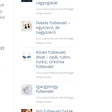
és
ragyogását
juk
miért
Így
tökéletes
a hozzászólások lehetősége
gy
őrizd
választás?
kikapcsolva
ést
meg
bejegyzéshez
az
Fekete fülbevaló –
opál
egyszerű, de
fülbevaló
nagyszerű
ragyogását
Fekete
bejegyzéshez
a hozzászólások lehetősége
fülbevaló
kikapcsolva
–
így
egyszerű,
Köves fülbevaló
de
divat – opál, rubin,
nagyszerű
türkiz, cirkónia
bejegyzéshez
,
fülbevaló
Köves
a hozzászólások lehetősége
fülbevaló
kikapcsolva
divat
–
Igazgyöngy
opál,
fülbevaló
rubin,
Igazgyöngy
a hozzászólások lehetősége
türkiz,
fülbevaló
kikapcsolva
cirkónia
bejegyzéshez
fülbevaló
Női fülbevaló fajták
bejegyzéshez