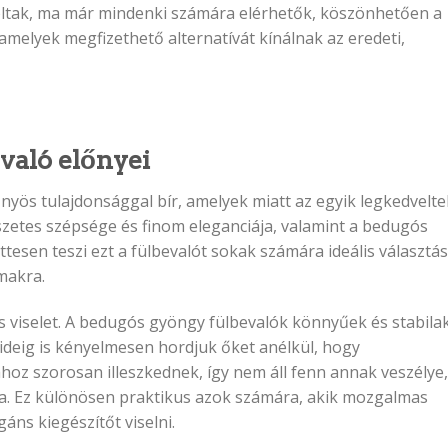
 voltak, ma már mindenki számára elérhetők, köszönhetően a
melyek megfizethető alternatívát kínálnak az eredeti,
való előnyei
yös tulajdonsággal bír, amelyek miatt az egyik legkedvelt
zetes szépsége és finom eleganciája, valamint a bedugós
ttesen teszi ezt a fülbevalót sokak számára ideális választás
makra.
 viselet. A bedugós gyöngy fülbevalók könnyűek és stabilak
ideig is kényelmesen hordjuk őket anélkül, hogy
hoz szorosan illeszkednek, így nem áll fenn annak veszélye,
a. Ez különösen praktikus azok számára, akik mozgalmas
áns kiegészítőt viselni.