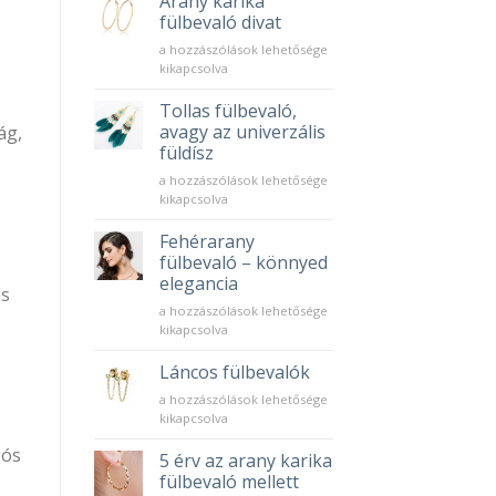
Arany karika
elérhető
fülbevaló divat
gyémánt
Arany
a hozzászólások lehetősége
ragyogás
karika
kikapcsolva
bejegyzéshez
fülbevaló
divat
Tollas fülbevaló,
bejegyzéshez
avagy az univerzális
ág,
füldísz
Tollas
a hozzászólások lehetősége
fülbevaló,
kikapcsolva
avagy
az
Fehérarany
univerzális
fülbevaló – könnyed
füldísz
elegancia
és
bejegyzéshez
Fehérarany
a hozzászólások lehetősége
fülbevaló
kikapcsolva
–
könnyed
Láncos fülbevalók
elegancia
Láncos
a hozzászólások lehetősége
bejegyzéshez
fülbevalók
kikapcsolva
bejegyzéshez
gós
5 érv az arany karika
fülbevaló mellett