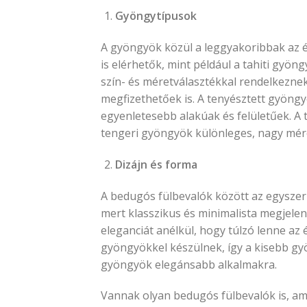
Gyöngytípusok
A gyöngyök közül a leggyakoribbak az é
is elérhetők, mint például a tahiti gyön
szín- és méretválasztékkal rendelkezne
megfizethetőek is. A tenyésztett gyöngy
egyenletesebb alakúak és felületűek. A 
tengeri gyöngyök különleges, nagy mére
Dizájn és forma
A bedugós fülbevalók között az egyszer
mert klasszikus és minimalista megjelen
eleganciát anélkül, hogy túlzó lenne az
gyöngyökkel készülnek, így a kisebb gy
gyöngyök elegánsabb alkalmakra.
Vannak olyan bedugós fülbevalók is, am