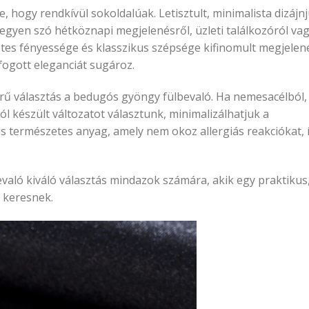
 hogy rendkívül sokoldalúak. Letisztult, minimalista dizájn
legyen szó hétköznapi megjelenésről, üzleti találkozóról va
es fényessége és klasszikus szépsége kifinomult megjelen
fogott eleganciát sugároz.
rű választás a bedugós gyöngy fülbevaló. Ha nemesacélból,
 készült változatot választunk, minimalizálhatjuk a
is természetes anyag, amely nem okoz allergiás reakciókat, 
ló kiváló választás mindazok számára, akik egy praktikus
 keresnek.