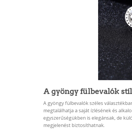
A gyöngy fülbevalók stí
A gyöngy fülbevalók széles választékban
megtalálhatja a saját ízlésének és alk
egyszerűségükben is elegánsak, de kül
megjelenést biztosíthatnak.