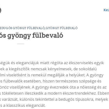
Ke
EDUGÓS GYÖNGY FÜLBEVALÓ
,
GYÖNGY FÜLBEVALÓ
s gyöngy fülbevaló
gük és eleganciájuk miatt régóta az ékszerviselés egyik
zek a kiegészítők nemcsak kényelmesek, de sokoldalú
mi viseletként is remekül megállják a helyüket. A gyöngy
s fülbevalók esetében, hiszen természetes szépsége és
sönöz viselőjének. A gyöngy évezredek óta a nőiesség és az
s tökéletesen illeszkedik a modern ékszertrendekhez. Ebben
 varázsát, különös tekintettel a bedugós típusokra, melyek
és a klasszikus eleganciát.