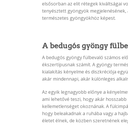
elsősorban az elit rétegek kiváltságai
tenyésztett gyöngyök megjelenésének, a
természetes gyöngyökhöz képest.
A bedugós gyöngy fülbe
A bedugós gyöngy fülbevaló számos előn
ékszertípusnak számít. A gyöngy termés
kialakítás kényelme és diszkréciója együ
akár mindennapi, akár különleges alkal
Az egyik legnagyobb előnye a kényelmes
ami lehetővé teszi, hogy akár hosszabb 
kellemetlenséget okoznának. A fülcimpá
hogy beleakadnak a ruhába vagy a hajb
életet élnek, de közben szeretnének eleg