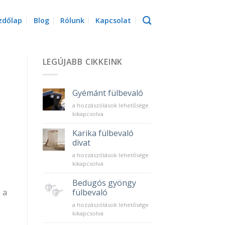
zdőlap
Blog
Rólunk
Kapcsolat
LEGÚJABB CIKKEINK
Gyémánt fülbevaló
Gyémánt
a hozzászólások lehetősége
fülbevaló
kikapcsolva
bejegyzéshez
Karika fülbevaló
divat
Karika
a hozzászólások lehetősége
fülbevaló
kikapcsolva
divat
bejegyzéshez
Bedugós gyöngy
fülbevaló
 a
Bedugós
a hozzászólások lehetősége
gyöngy
kikapcsolva
fülbevaló