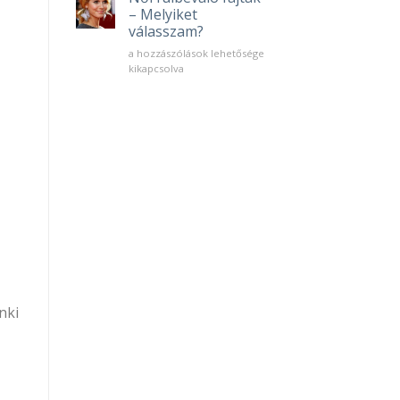
– Melyiket
válasszam?
Női
a hozzászólások lehetősége
fülbevaló
kikapcsolva
fajták
–
Melyiket
válasszam?
bejegyzéshez
nki