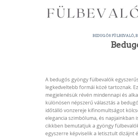
Skip
to
content
BEDUGÓS FÜLBEVALÓ
,
B
Bedugó
A bedugós gyöngy fülbevalók egyszerűsé
legkedveltebb formái közé tartoznak. E
megjelenésük révén mindennapi és alkal
különösen népszerű választás a bedugó
időtálló vonzereje kifinomultságot kölc
elegancia szimbóluma, és napjainkban i
cikkben bemutatjuk a gyöngy fülbevalók
egyszerre képviselik a letisztult dizájnt 