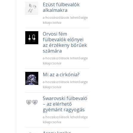
bejegyzéshez
Ezüst fülbevalók
alkalmakra
Ezüst
a hozzászólások lehetősége
fülbevalók
kikapcsolva
alkalmakra
bejegyzéshez
Orvosi fém
fülbevalók előnyei
az érzékeny bőrűek
számára
Orvosi
a hozzászólások lehetősége
fém
kikapcsolva
fülbevalók
előnyei
Mi az a cirkónia?
az
Mi
a hozzászólások lehetősége
érzékeny
az
kikapcsolva
bőrűek
a
számára
cirkónia?
Swarovski fülbevaló
bejegyzéshez
bejegyzéshez
– az elérhető
gyémánt ragyogás
Swarovski
a hozzászólások lehetősége
fülbevaló
kikapcsolva
–
az