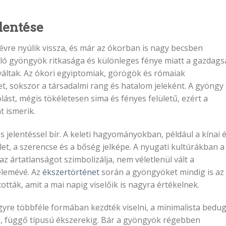
lentése
évre nyúlik vissza, és már az ókorban is nagy becsben
uló gyöngyök ritkasága és különleges fénye miatt a gazdags
váltak. Az ókori egyiptomiak, görögök és rómaiak
et, sokszor a társadalmi rang és hatalom jeleként. A gyöngy
ást, mégis tökéletesen sima és fényes felületű, ezért a
 ismerik.
jelentéssel bír. A keleti hagyományokban, például a kínai 
et, a szerencse és a bőség jelképe. A nyugati kultúrákban a
z ártatlanságot szimbolizálja, nem véletlenül vált a
elemévé. Az
ékszertörténet
során a gyöngyöket mindig is az
ották, amit a mai napig viselőik is nagyra értékelnek.
gyre többféle formában kezdték viselni, a minimalista bedu
s, függő típusú ékszerekig. Bár a gyöngyök régebben