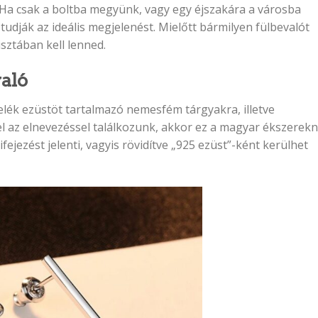
 Ha csak a boltba megyünk, vagy egy éjszakára a városba
 tudják az ideális megjelenést. Mielőtt bármilyen fülbevalót
sztában kell lenned.
való
relék ezüstöt tartalmazó nemesfém tárgyakra, illetve
el az elnevezéssel találkozunk, akkor ez a magyar ékszerekn
ejezést jelenti, vagyis rövidítve „925 ezüst”-ként kerülhet