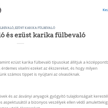
Ke
ÜLBEVALÓ
,
EZÜST KARIKA FÜLBEVALÓ
ó és ezüst karika fülbevaló
lamint ezüst karika fülbevaló típusokat állítjuk a középpontb
 érdemes viselni ezeket az ékszereket, és hogy milyen
zünk számos tippet is nyújtani az olvasóknak.
vek és az ásványi anyagok gyógyító tulajdonságait keresték
os aspektusától a bizonyos veszélyek ellen védő amulettekig