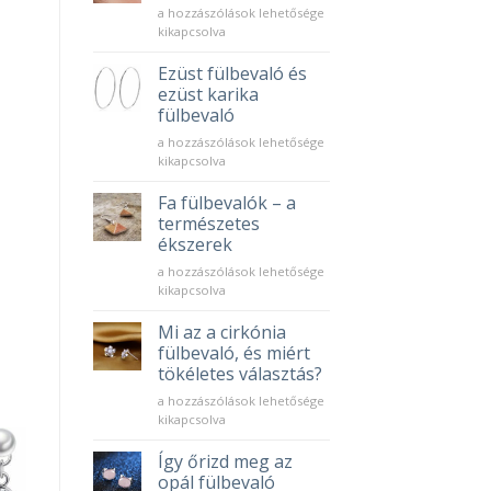
5
a hozzászólások lehetősége
érv
kikapcsolva
az
arany
Ezüst fülbevaló és
karika
ezüst karika
fülbevaló
fülbevaló
mellett
Ezüst
bejegyzéshez
a hozzászólások lehetősége
fülbevaló
kikapcsolva
és
ezüst
Fa fülbevalók – a
karika
természetes
fülbevaló
ékszerek
bejegyzéshez
Fa
a hozzászólások lehetősége
fülbevalók
kikapcsolva
–
a
Mi az a cirkónia
természetes
fülbevaló, és miért
ékszerek
tökéletes választás?
bejegyzéshez
Mi
a hozzászólások lehetősége
az
kikapcsolva
a
cirkónia
Így őrizd meg az
fülbevaló,
opál fülbevaló