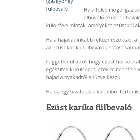
igazgyöngy
fülbevaló
Ha a füled mögé igazítod
elbűvölő ezüst fülbeval
különféle minták, amelyeket ezüstből ala
Ha a hajadat inkább feltűzni szoktad, a 
az ezüst karika fülbevalók hatásosabba
Függetlenül attól, hogy ezüst hurkokkal
egészíted ki külsődet, ezek mindenfélek
hajad a nyakadtól eltűzve készül.
Ha ez egy hivatalos alkalomból történik
Ezüst karika fülbevaló