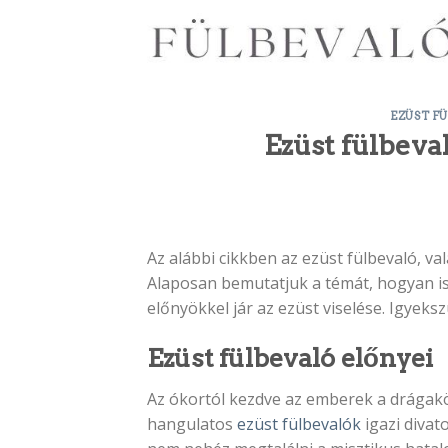
Skip
to
content
EZÜST F
Ezüst fülbeval
Az alábbi cikkben az ezüst fülbevaló, va
Alaposan bemutatjuk a témát, hogyan is
előnyökkel jár az ezüst viselése. Igyeks
Ezüst fülbevaló előnyei
Az ókortól kezdve az emberek a drágakö
hangulatos
ezüst fülbevalók
igazi divat