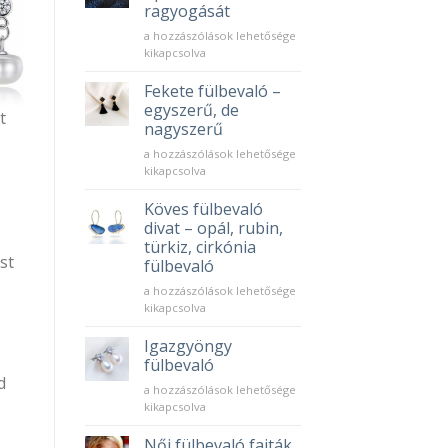
és
ragyogását
miért
Így
tökéletes
a hozzászólások lehetősége
őrizd
választás?
kikapcsolva
meg
bejegyzéshez
az
Fekete fülbevaló –
opál
egyszerű, de
t
fülbevaló
nagyszerű
ragyogását
Fekete
bejegyzéshez
a hozzászólások lehetősége
fülbevaló
kikapcsolva
–
egyszerű,
Köves fülbevaló
de
divat – opál, rubin,
nagyszerű
türkiz, cirkónia
bejegyzéshez
st
fülbevaló
Köves
a hozzászólások lehetősége
fülbevaló
kikapcsolva
divat
–
Igazgyöngy
opál,
fülbevaló
rubin,
d
Igazgyöngy
a hozzászólások lehetősége
türkiz,
fülbevaló
kikapcsolva
cirkónia
bejegyzéshez
fülbevaló
Női fülbevaló fajták
bejegyzéshez