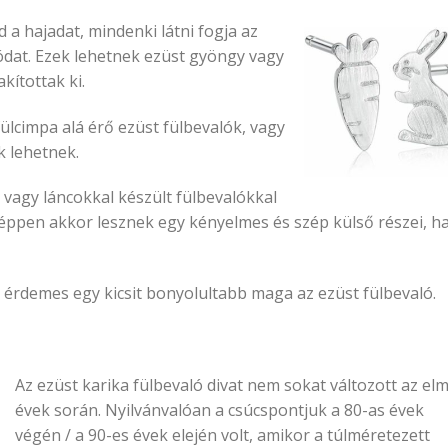
 a hajadat, mindenki látni fogja az
ódat. Ezek lehetnek ezüst gyöngy vagy
kítottak ki.
fülcimpa alá érő ezüst fülbevalók, vagy
k lehetnek.
 vagy láncokkal készült fülbevalókkal
éppen akkor lesznek egy kényelmes és szép külső részei, ha
, érdemes egy kicsit bonyolultabb maga az ezüst fülbevaló.
Az ezüst karika fülbevaló divat nem sokat változott az elm
évek során. Nyilvánvalóan a csúcspontjuk a 80-as évek
végén / a 90-es évek elején volt, amikor a túlméretezett