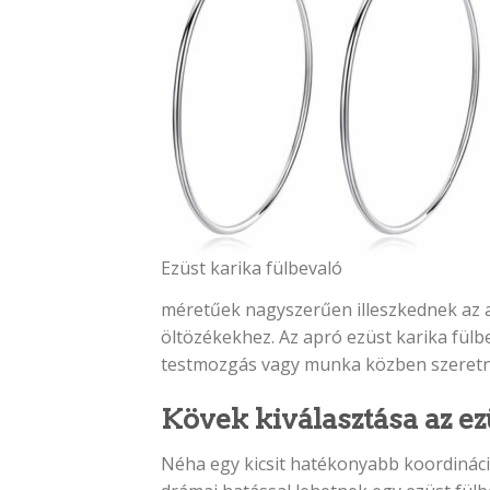
Ezüst karika fülbevaló
méretűek nagyszerűen illeszkednek az a
öltözékekhez. Az apró ezüst karika fülb
testmozgás vagy munka közben szeretnél
Kövek kiválasztása az ez
Néha egy kicsit hatékonyabb koordináció