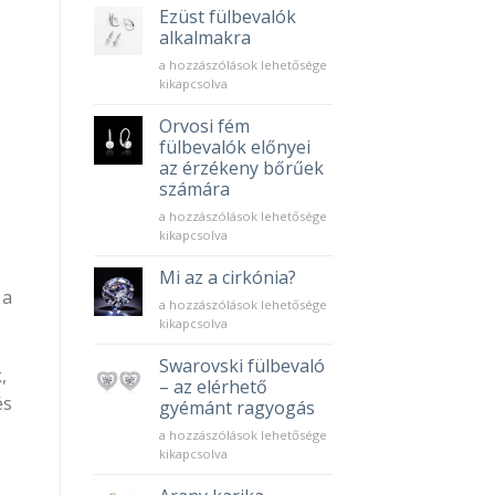
bejegyzéshez
Ezüst fülbevalók
alkalmakra
Ezüst
a hozzászólások lehetősége
fülbevalók
kikapcsolva
alkalmakra
bejegyzéshez
Orvosi fém
fülbevalók előnyei
az érzékeny bőrűek
számára
Orvosi
a hozzászólások lehetősége
fém
kikapcsolva
fülbevalók
előnyei
Mi az a cirkónia?
az
 a
Mi
a hozzászólások lehetősége
érzékeny
az
kikapcsolva
bőrűek
a
számára
cirkónia?
Swarovski fülbevaló
bejegyzéshez
,
bejegyzéshez
– az elérhető
és
gyémánt ragyogás
Swarovski
a hozzászólások lehetősége
fülbevaló
kikapcsolva
–
az