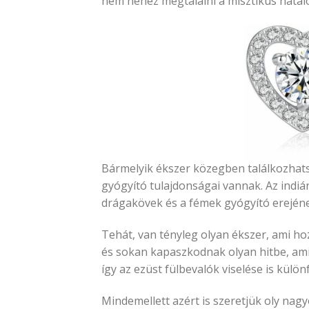
nem nehéz megtalálni a misztikus hatal
Bármelyik ékszer közegben találkozhatsz
gyógyító tulajdonságai vannak. Az indián
drágakövek és a fémek gyógyító erején
Tehát, van tényleg olyan ékszer, ami 
és sokan kapaszkodnak olyan hitbe, ami 
így az ezüst fülbevalók viselése is külö
Mindemellett azért is szeretjük oly nag