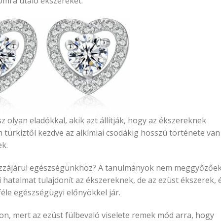
omra utaló ékszereket.
 olyan eladókkal, akik azt állítják, hogy az ékszereknek
 türkiztől kezdve az alkímiai csodákig hosszú története van
ek.
hozzájárul egészségünkhöz? A tanulmányok nem meggyőzőek
hatalmat tulajdonít az ékszereknek, de az ezüst ékszerek, 
nféle egészségügyi előnyökkel jár.
yon, mert az ezüst fülbevaló viselete remek mód arra, hogy