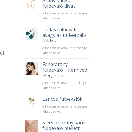
Arany karika
elérhető
fülbevaló divat
gyémánt
Arany
a hozzászólások lehetősége
ragyogás
karika
kikapcsolva
bejegyzéshez
fülbevaló
divat
Tollas fülbevaló,
bejegyzéshez
avagy az univerzális
füldísz
Tollas
a hozzászólások lehetősége
él
fülbevaló,
kikapcsolva
avagy
az
Fehérarany
univerzális
fülbevaló – könnyed
füldísz
elegancia
bejegyzéshez
Fehérarany
a hozzászólások lehetősége
fülbevaló
kikapcsolva
–
könnyed
Láncos fülbevalók
elegancia
Láncos
a hozzászólások lehetősége
bejegyzéshez
fülbevalók
kikapcsolva
bejegyzéshez
5 érv az arany karika
fülbevaló mellett