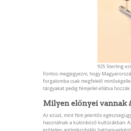
925 Sterling ez
Fontos megjegyezni, hogy Magyarországo
forgalomba csak megfelelő minőségell
tárgyakat pedig fémjellel ellátva hozzá
Milyen előnyei vannak á
Az ezüst, mint fém jelentős egészségügy
használnak a különböző kultúrákban. Az 
erőteljes antimikrobiális hatóanyagként