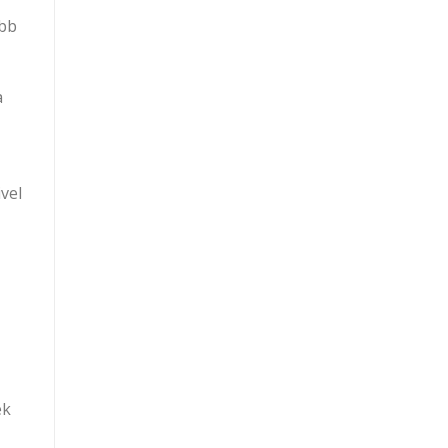
obb
a
vel
ek