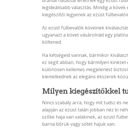
drámai hatással lehetnek egy ezüst fülbe
legideálisabb választás. Mindig a kövek 
kiegészítői legyenek az ezüst fülbevaló
Az ezüst fülbevalók köveinek kiválasztá
ugyanazt a követ vásárolnád egy platina
költened.
Ha kétségeid vannak, bármikor kiválas
ez segít abban, hogy bármilyen kinézet 
különösen kellemes megjelenést biztosí
kiemelkednek az elegáns ékszerek közül 
Milyen kiegészítőkkel tu
Nincs szabály arra, hogy mit tudsz és ne
alapján az ezüst talán jobban néz ki né
szőke haja van valakinek, az ezüst fülb
barna bőrük vagy sötét hajuk van.