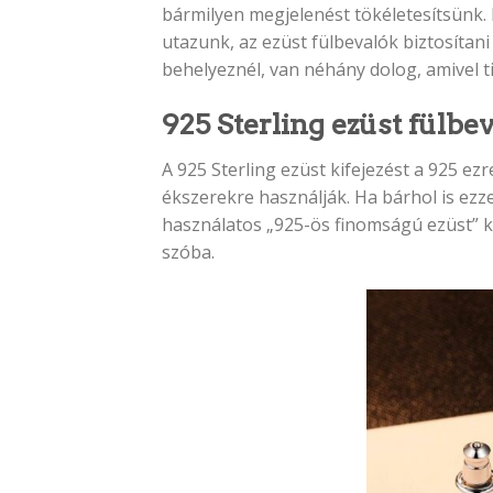
bármilyen megjelenést tökéletesítsünk.
utazunk, az ezüst fülbevalók biztosítani
behelyeznél, van néhány dolog, amivel ti
925 Sterling ezüst fülbe
A 925 Sterling ezüst kifejezést a 925 ez
ékszerekre használják. Ha bárhol is ezz
használatos „925-ös finomságú ezüst” kif
szóba.