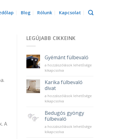
zdőlap
Blog
Rólunk
Kapcsolat
LEGÚJABB CIKKEINK
Gyémánt fülbevaló
Gyémánt
a hozzászólások lehetősége
fülbevaló
kikapcsolva
bejegyzéshez
a.
Karika fülbevaló
divat
Karika
a hozzászólások lehetősége
fülbevaló
kikapcsolva
divat
bejegyzéshez
Bedugós gyöngy
fülbevaló
. A
Bedugós
a hozzászólások lehetősége
gyöngy
kikapcsolva
fülbevaló