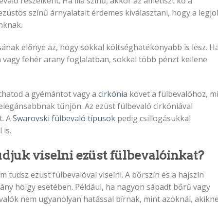
való részeiként. Ha lila színű, akkor az ametiszt kő a
ezüstös színű árnyalatait érdemes kiválasztani, hogy a legj
inknak.
sának előnye az, hogy sokkal költséghatékonyabb is lesz. H
 vagy fehér arany foglalatban, sokkal több pénzt kellene
zthatod a gyémántot vagy a
cirkónia
követ a fülbevalóhoz, mi
elegánsabbnak tűnjön. Az ezüst fülbevaló cirkóniával
t. A
Swarovski
fülbevaló típusok
pedig csillogásukkal
is.
djuk viselni ezüst fülbevalóinkat?
m tudsz ezüst fülbevalóval viselni. A bőrszín és a hajszín
hány hölgy esetében. Például, ha nagyon sápadt bőrű vagy
evalók nem ugyanolyan hatással bírnak, mint azoknál, akikn