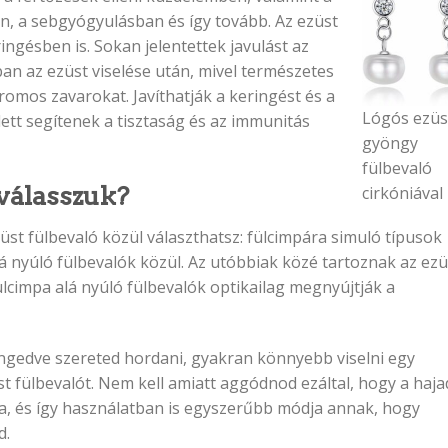
, a sebgyógyulásban és így tovább. Az ezüst
ingésben is. Sokan jelentettek javulást az
an az ezüst viselése után, mivel természetes
romos zavarokat. Javíthatják a keringést és a
Lógós ezüs
lett segítenek a tisztaság és az immunitás
gyöngy
fülbevaló
 válasszuk?
cirkóniával
üst fülbevaló közül választhatsz: fülcimpára simuló típusok
lá nyúló fülbevalók közül. Az utóbbiak közé tartoznak az ezü
fülcimpa alá nyúló fülbevalók optikailag megnyújtják a
engedve szereted hordani, gyakran könnyebb viselni egy
t fülbevalót. Nem kell amiatt aggódnod ezáltal, hogy a haja
a, és így használatban is egyszerűbb módja annak, hogy
d.