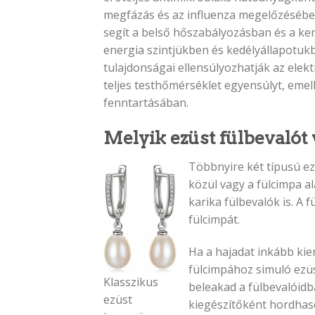
megfázás és az influenza megelőzésében
segít a belső hőszabályozásban és a ker
energia szintjükben és kedélyállapotukb
tulajdonságai ellensúlyozhatják az elekt
teljes testhőmérséklet egyensúlyt, emel
fenntartásában.
Melyik ezüst fülbevalót
Többnyire két típusú ez
közül vagy a fülcimpa a
karika fülbevalók is. A 
fülcimpát.
Ha a hajadat inkább ki
fülcimpához simuló ezüs
Klasszikus
beleakad a fülbevalóidb
ezüst
kiegészítőként hordhas