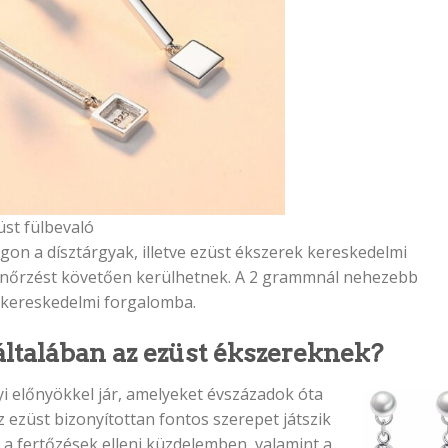
üst fülbevaló
n a dísztárgyak, illetve ezüst ékszerek kereskedelmi
enőrzést követően kerülhetnek. A 2 grammnál nehezebb
k kereskedelmi forgalomba.
ltalában az ezüst ékszereknek?
i előnyökkel jár, amelyeket évszázadok óta
ezüst bizonyítottan fontos szerepet játszik
 a fertőzések elleni küzdelemben, valamint a