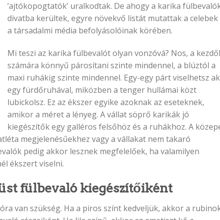
‘ajtókopogtatók’ uralkodtak. De ahogy a karika fülbevaló
divatba kerültek, egyre növekvő listát mutattak a celebek
a társadalmi média befolyásolóinak körében.
Mi teszi az karika fülbevalót olyan vonzóvá? Nos, a kezdő
számára könnyű párosítani szinte mindennel, a blúztól a
maxi ruhákig szinte mindennel. Egy-egy párt viselhetsz a
egy fürdőruhával, miközben a tenger hullámai közt
lubickolsz. Ez az ékszer egyike azoknak az eseteknek,
amikor a méret a lényeg. A vállat söprő karikák jó
kiegészítők egy galléros felsőhöz és a ruhákhoz. A közep
tléta megjelenésűekhez vagy a vállakat nem takaró
evalók pedig akkor lesznek megfelelőek, ha valamilyen
 ékszert viselni.
üst fülbevaló kiegészítőiként
ra van szükség. Ha a piros színt kedveljük, akkor a rubino