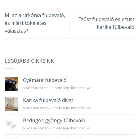
Mi az a cirkónia fülbevaló,
Ezüst fülbevaló és ezüst
és miért tökéletes
karika fülbevaló
választás?
LEGÚJABB CIKKEINK
Gyémánt fülbevaló
Gyémánt
a hozzászólások lehetősége kikapcsolva
fülbevaló
bejegyzéshez
Karika fülbevaló divat
Karika
a hozzászólások lehetősége kikapcsolva
fülbevaló
divat
Bedugós gyöngy fülbevaló
bejegyzéshez
Bedugós
a hozzászólások lehetősége kikapcsolva
gyöngy
fülbevaló