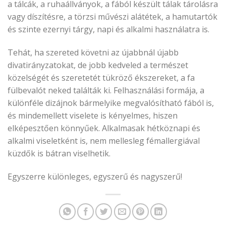
a tálcák, a ruhaállványok, a fából készült tálak tárolásra
vagy díszítésre, a törzsi művészi alátétek, a hamutartók
és szinte ezernyi tárgy, napi és alkalmi használatra is.
Tehát, ha szereted követni az újabbnál újabb
divatirányzatokat, de jobb kedveled a természet
közelségét és szeretetét tükröző ékszereket, a fa
fülbevalót neked találták ki. Felhasználási formája, a
különféle dizájnok bármelyike megvalósítható fából is,
és mindemellett viselete is kényelmes, hiszen
elképesztően könnyűek. Alkalmasak hétköznapi és
alkalmi viseletként is, nem mellesleg fémallergiával
küzdők is bátran viselhetik.
Egyszerre különleges, egyszerű és nagyszerű!