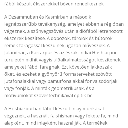
fából készült ékszerekkel bőven rendelkeznek.
A Dzsammuban és Kasmírban a második
legnépszerűbb tevékenység, amelyet ebben a régióban
végeznek, a szőnyegszövés után a diófából létrehozott
ékszerek készítése. A dobozok, tárolók és bútorok
remek faragással készülnek, igazán művésziek. A
Jalandhar, a Kartarpur és az észak-indiai Hoshiarpur
területén pidhit vagyis ülőalkalmatosságot készítenek,
amelyeket fából faragnak. Ezt követően lakkozzák
őket, és ezeket a gyönyörű formaterveket szövött
jutafonalakkal vagy pamutfonalakkal fonva sodorják
vagy fonják. A minták geometrikusak, és a
motívumokat szövéstechnikával építik be.
A Hoshiarpurban fából készült inlay munkákat
végeznek, a használt fa shisham vagy fekete fa, mind
alapként, mind inlayként használják. A termékek