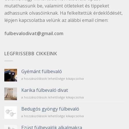
mutathassunk be, valamint ötleteket és tippeket
adhassunk olvasóinknak. Ha felkeltettük érdeklődését,
lépjen kapcsolatba velünk az alábbi email címen:
fulbevalodivat@gmail.com
LEGFRISSEBB CIKKEINK
Gyémánt fülbevaló
Gyémánt
a hozzászólások lehetősége kikapcsolva
fülbevaló
bejegyzéshez
Karika fülbevaló divat
Karika
a hozzászólások lehetősége kikapcsolva
fülbevaló
divat
Bedugós gyöngy fülbevaló
bejegyzéshez
Bedugós
a hozzászólások lehetősége kikapcsolva
gyöngy
fülbevaló
Ezüst fülbevalók alkalmakra