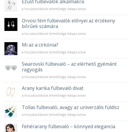
Ezüst fülbevalók alkalmakra
bejegyzéshez
Ezüst
a hozzászólások lehetősége kikapcsolva
fülbevalók
alkalmakra
Orvosi fém fülbevalók előnyei az érzékeny
bejegyzéshez
bőrűek számára
Orvosi
a hozzászólások lehetősége kikapcsolva
fém
fülbevalók
Mi az a cirkónia?
előnyei
Mi
a hozzászólások lehetősége kikapcsolva
az
az
érzékeny
a
Swarovski fülbevaló – az elérhető gyémánt
bőrűek
cirkónia?
számára
ragyogás
bejegyzéshez
bejegyzéshez
Swarovski
a hozzászólások lehetősége kikapcsolva
fülbevaló
–
Arany karika fülbevaló divat
az
Arany
a hozzászólások lehetősége kikapcsolva
elérhető
karika
gyémánt
fülbevaló
Tollas fülbevaló, avagy az univerzális füldísz
ragyogás
divat
bejegyzéshez
Tollas
a hozzászólások lehetősége kikapcsolva
bejegyzéshez
fülbevaló,
avagy
Fehérarany fülbevaló – könnyed elegancia
az