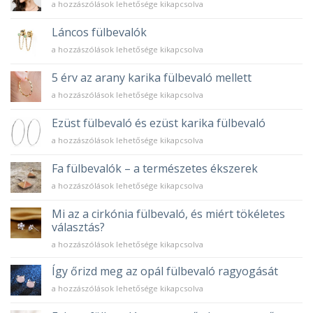
Fehérarany
a hozzászólások lehetősége kikapcsolva
univerzális
fülbevaló
füldísz
–
bejegyzéshez
Láncos fülbevalók
könnyed
Láncos
a hozzászólások lehetősége kikapcsolva
elegancia
fülbevalók
bejegyzéshez
bejegyzéshez
5 érv az arany karika fülbevaló mellett
5
a hozzászólások lehetősége kikapcsolva
érv
az
Ezüst fülbevaló és ezüst karika fülbevaló
arany
Ezüst
a hozzászólások lehetősége kikapcsolva
karika
fülbevaló
fülbevaló
és
mellett
Fa fülbevalók – a természetes ékszerek
ezüst
bejegyzéshez
Fa
a hozzászólások lehetősége kikapcsolva
karika
fülbevalók
fülbevaló
–
bejegyzéshez
Mi az a cirkónia fülbevaló, és miért tökéletes
a
választás?
természetes
Mi
ékszerek
a hozzászólások lehetősége kikapcsolva
az
bejegyzéshez
a
Így őrizd meg az opál fülbevaló ragyogását
cirkónia
Így
a hozzászólások lehetősége kikapcsolva
fülbevaló,
őrizd
és
meg