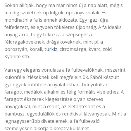
Sokan állítják, hogy ma már nincs új a nap alatt, mégis
mindig születnek új dolgok, új irányvonalak. És
mondhatni a fa is ennek áldozata. Egy igazi újra
felfedezett, és egyben tökéletes újdonság. A fa ideális
anyag arra, hogy fokozza a szépségét a
féldrágaköveknek, drágaköveknek, mint pl. a
borostyán, korall,
türkiz
, citromsárga, kvarc, zöld
Kyanite stb.
Van egy elegáns vonulata a fa fülbevalóknak, miszerint
különféle ízléseknek kell megfelelniük. Fából készült
gyöngyök többféle árnyalatokban, bonyolultan
faragott medálok alkalmi és félig formális viselethez. A
faragott ékszerek kiegészítése olyan szerves
anyagokkal, mint a csont, az elefántcsont és a
bambusz, egyedülállók és rendkívül látványosak. Mint a
legnagyszerűbb divatelemek, a fa fülbevaló
személyesen alkotja a kreatív küllemet.