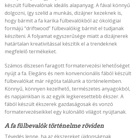
készült fülbevalónak ideális alapanyag. A fával könnyű
dolgozni, így szelíd a munkás, dizájner kezeknek is,
hogy bármit a fa karika fülbevalókból az ökológiai
formájú “driftwood” fülbevalókig bármit el tudjanak
készíteni. A folyamat egyszerűsége miatt a dizájnerek
határtalan kreativitással készítik el a trendeknek
megfelelő termékeket.
Számos díszesen faragott formatervezési lehetőséget
nyújt a fa. Elegáns és nem konvencionális fából készült
fülbevalókat már régóta találunk a történelemben.
Könnyű, könnyen kezelhető, természetes anyagokból,
és napjainkban is az egyik legkeresettebb ékszer. A
fából készült ékszerek gazdaságosak és vonzó
formatervezéseikkel egy különálló világot nyújtanak.
A fa fülbevalók történelme röviden
Tévedés lenne, ha az ékszereket újdonságnak