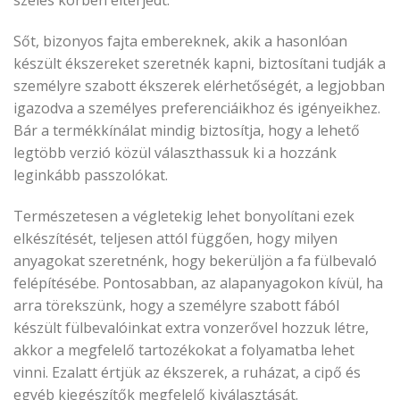
széles körben elterjedt.
Sőt, bizonyos fajta embereknek, akik a hasonlóan
készült ékszereket szeretnék kapni, biztosítani tudják a
személyre szabott ékszerek elérhetőségét, a legjobban
igazodva a személyes preferenciáikhoz és igényeikhez.
Bár a termékkínálat mindig biztosítja, hogy a lehető
legtöbb verzió közül választhassuk ki a hozzánk
leginkább passzolókat.
Természetesen a végletekig lehet bonyolítani ezek
elkészítését, teljesen attól függően, hogy milyen
anyagokat szeretnénk, hogy bekerüljön a fa fülbevaló
felépítésébe. Pontosabban, az alapanyagokon kívül, ha
arra törekszünk, hogy a személyre szabott fából
készült fülbevalóinkat extra vonzerővel hozzuk létre,
akkor a megfelelő tartozékokat a folyamatba lehet
vinni. Ezalatt értjük az ékszerek, a ruházat, a cipő és
egyéb kiegészítők megfelelő kiválasztását.