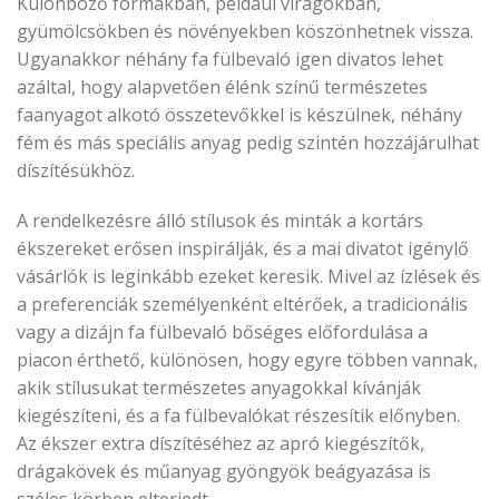
Különböző formákban, például virágokban,
gyümölcsökben és növényekben köszönhetnek vissza.
Ugyanakkor néhány fa fülbevaló igen divatos lehet
azáltal, hogy alapvetően élénk színű természetes
faanyagot alkotó összetevőkkel is készülnek, néhány
fém és más speciális anyag pedig szintén hozzájárulhat
díszítésükhöz.
A rendelkezésre álló stílusok és minták a kortárs
ékszereket erősen inspirálják, és a mai divatot igénylő
vásárlók is leginkább ezeket keresik. Mivel az ízlések és
a preferenciák személyenként eltérőek, a tradicionális
vagy a dizájn fa fülbevaló bőséges előfordulása a
piacon érthető, különösen, hogy egyre többen vannak,
akik stílusukat természetes anyagokkal kívánják
kiegészíteni, és a fa fülbevalókat részesítik előnyben.
Az ékszer extra díszítéséhez az apró kiegészítők,
drágakövek és műanyag gyöngyök beágyazása is