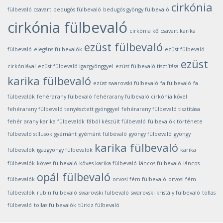
cirkónia
fülbevaló csavart
bedugós fülbevaló
bedugós gyöngy fülbevaló
cirkónia fülbevaló
cirkónia kő
csavart karika
ezüst fülbevaló
fülbevaló
elegáns fülbevalók
ezüst fülbevaló
ezüst
cirkóniával
ezüst fülbevaló igazgyönggyel
ezüst fülbevaló tisztítása
karika fülbevaló
ezüst swarovski fülbevaló
fa fülbevaló
fa
fülbevalók
fehérarany fülbevaló
fehérarany fülbevaló cirkónia kővel
fehérarany fülbevaló tenyésztett gyönggyel
fehérarany fülbevaló tisztítása
fehér arany karika fülbevalók
fából készült fülbevaló
fülbevalók története
fülbevaló stílusok
gyémánt
gyémánt fülbevaló
gyöngy fülbevaló
gyöngy
karika fülbevaló
fülbevalók
igazgyöngy fülbevalók
karika
fülbevalók
köves fülbevaló
köves karika fülbevaló
láncos fülbevaló
láncos
opál fülbevaló
fülbevalók
orvosi fém fülbevaló
orvosi fém
fülbevalók
rubin fülbevaló
swarovski fülbevaló
swarovski kristály fülbevaló
tollas
fülbevaló
tollas fülbevalók
türkiz fülbevaló