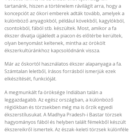
tartanánk, hiszen a történelem rávilágít arra, hogy a
koncepciót az ókori emberek adták tovább, amelyek a
különböző anyagokból, például kövekből, kagylókból,
csontokból, fából stb. készültek. Most, amikor a fa
ékszer divatja újjáéledt a piacon és előtérbe kerültek,
olyan benyomást keltenek, mintha az örökölt
ékszerkultúránkhoz kapcsolódnánk vissza.
Már az őskortól használatos ékszer alapanyaga a fa.
Számtalan leletből, írásos forrásból ismerjük ezek
elkészítését, funkcióját.
A megmunkált fa öröksége Indiában talán a
leggazdagabb. Az egész országban, a különböző
régiókban és törzsekben még ma is őrzik egyedi
ékszerstílusukat. A Madhya Pradesh-i Bastar törzsek
hagyományos fából és helyben talált fémekből készült
ékszereikről ismertek. Az észak-keleti törzsek különféle