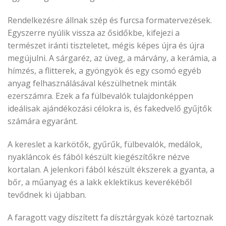
Rendelkezésre állnak szép és furcsa formatervezések.
Egyszerre nyúlik vissza az ősidőkbe, kifejezi a
természet iránti tiszteletet, mégis képes újra és újra
megújulni. A sárgaréz, az üveg, a márvány, a kerámia, a
hímzés, a flitterek, a gyöngyök és egy csomó egyéb
anyag felhasználásával készülhetnek minták
ezerszámra. Ezek a fa fülbevalók tulajdonképpen
ideálisak ajándékozási célokra is, és fakedvelő gyűjtők
számára egyaránt.
A kereslet a karkötők, gyűrűk, fülbevalók, medálok,
nyakláncok és fából készült kiegészítőkre nézve
kortalan. A jelenkori fából készült ékszerek a gyanta, a
bőr, a műanyag és a lakk eklektikus keverékéből
tevődnek ki újabban.
A faragott vagy díszített fa dísztárgyak közé tartoznak