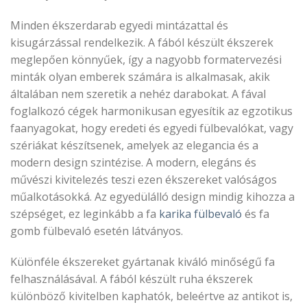
Minden ékszerdarab egyedi mintázattal és
kisugárzással rendelkezik. A fából készült ékszerek
meglepően könnyűek, így a nagyobb formatervezési
minták olyan emberek számára is alkalmasak, akik
általában nem szeretik a nehéz darabokat. A fával
foglalkozó cégek harmonikusan egyesítik az egzotikus
faanyagokat, hogy eredeti és egyedi fülbevalókat, vagy
szériákat készítsenek, amelyek az elegancia és a
modern design szintézise. A modern, elegáns és
művészi kivitelezés teszi ezen ékszereket valóságos
műalkotásokká. Az egyedülálló design mindig kihozza a
szépséget, ez leginkább a fa
karika fülbevaló
és fa
gomb fülbevaló esetén látványos.
Különféle ékszereket gyártanak kiváló minőségű fa
felhasználásával. A fából készült ruha ékszerek
különböző kivitelben kaphatók, beleértve az antikot is,