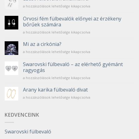
bejegyzéshez
Ezüst
a hozzászólások lehetősége kikapcsolva
fülbevalók
alkalmakra
Orvosi fém fülbevalók előnyei az érzékeny
bejegyzéshez
bőrűek számára
Orvosi
a hozzászólások lehetősége kikapcsolva
fém
fülbevalók
Mi az a cirkónia?
előnyei
Mi
a hozzászólások lehetősége kikapcsolva
az
az
érzékeny
a
Swarovski fülbevaló – az elérhető gyémánt
bőrűek
cirkónia?
számára
ragyogás
bejegyzéshez
bejegyzéshez
Swarovski
a hozzászólások lehetősége kikapcsolva
fülbevaló
–
Arany karika fülbevaló divat
az
Arany
a hozzászólások lehetősége kikapcsolva
elérhető
karika
gyémánt
fülbevaló
ragyogás
divat
KEDVENCEINK
bejegyzéshez
bejegyzéshez
Swarovski fülbevaló